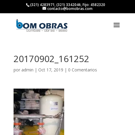
(321) 4283971, (321) 3342046, Fijo: 4582320
contacto@bomobras.com
20170902_161252
por
admin
|
Oct 17, 2019
|
0 Comentarios