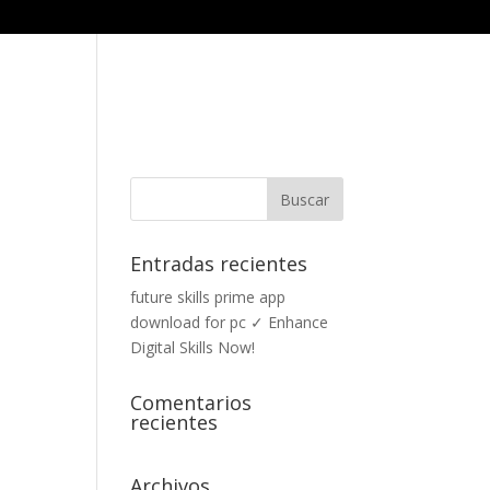
ES SOMOS
SERVICIOS
PROYECTOS
CONTACTO
Entradas recientes
future skills prime app
download for pc ✓ Enhance
Digital Skills Now!
Comentarios
recientes
Archivos