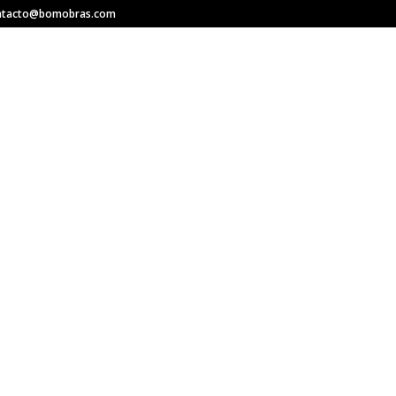
ntacto@bomobras.com
INICIO
QUIÉN