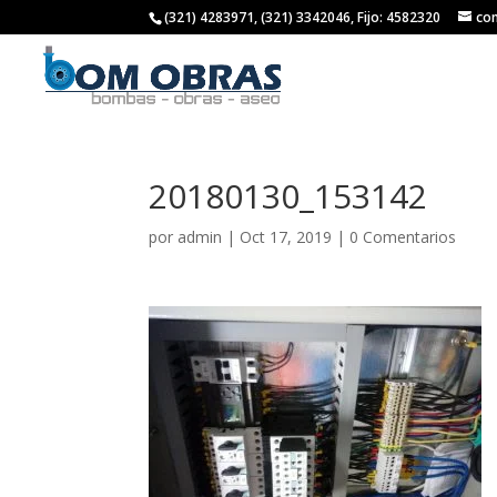
(321) 4283971, (321) 3342046, Fijo: 4582320
co
20180130_153142
por
admin
|
Oct 17, 2019
|
0 Comentarios