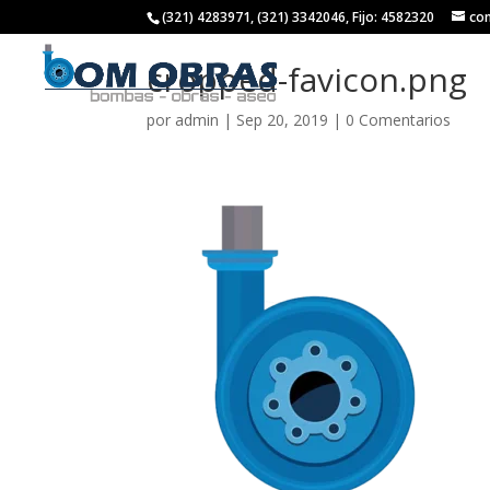
(321) 4283971, (321) 3342046, Fijo: 4582320
co
cropped-favicon.png
por
admin
|
Sep 20, 2019
|
0 Comentarios