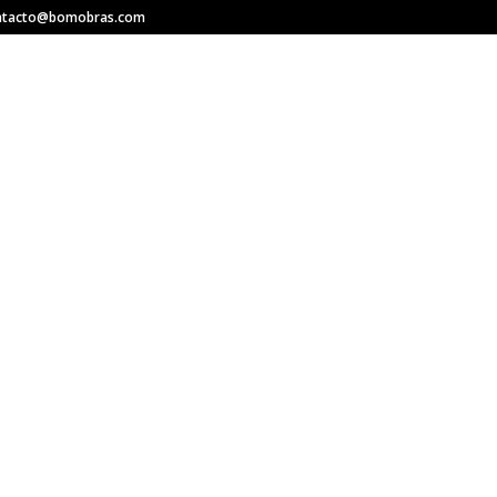
ntacto@bomobras.com
INICIO
QUIÉN