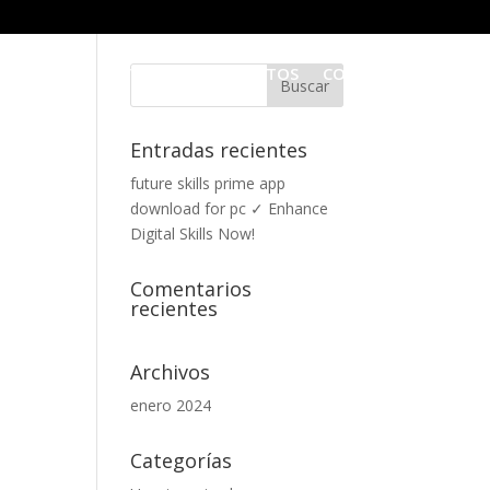
ES SOMOS
SERVICIOS
PROYECTOS
CONTACTO
Entradas recientes
future skills prime app
download for pc ✓ Enhance
Digital Skills Now!
Comentarios
recientes
Archivos
enero 2024
Categorías