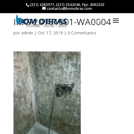
(321) 4283971, (321) 3342046, Fijo: 4582320
contacto@bomobras.com
IMG-20181001-WA0004
por
admin
|
Oct 17, 2019
|
0 Comentarios