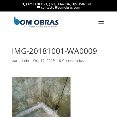
(321) 4283971, (321) 3342046, Fijo: 4582320
contacto@bomobras.com
IMG-20181001-WA0009
por
admin
|
Oct 17, 2019
|
0 Comentarios