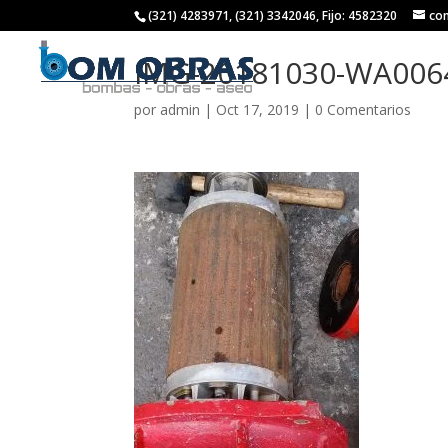
(321) 4283971, (321) 3342046, Fijo: 4582320
co
IMG-20181030-WA006
por
admin
|
Oct 17, 2019
|
0 Comentarios