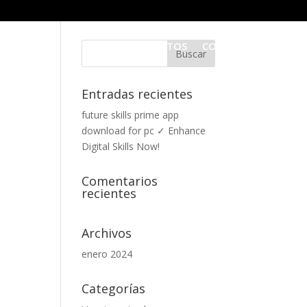
ES SOMOS
SERVICIOS
PROYECTOS
CONTACTO
Entradas recientes
future skills prime app
download for pc ✓ Enhance
Digital Skills Now!
Comentarios
recientes
Archivos
enero 2024
Categorías