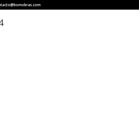
ntacto@bomobras.com
4
INICIO
QUIÉN