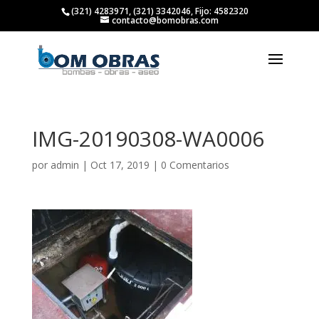
(321) 4283971, (321) 3342046, Fijo: 4582320
contacto@bomobras.com
IMG-20190308-WA0006
por
admin
|
Oct 17, 2019
|
0 Comentarios