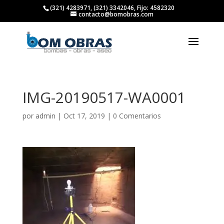
(321) 4283971, (321) 3342046, Fijo: 4582320
contacto@bomobras.com
IMG-20190517-WA0001
por
admin
|
Oct 17, 2019
|
0 Comentarios