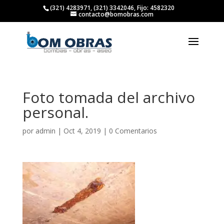
(321) 4283971, (321) 3342046, Fijo: 4582320
contacto@bomobras.com
Foto tomada del archivo
personal.
por
admin
|
Oct 4, 2019
|
0 Comentarios