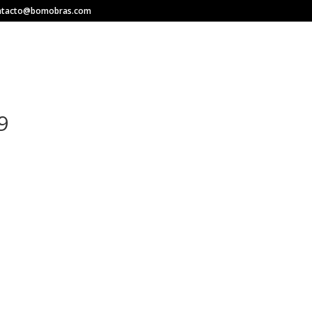
ntacto@bomobras.com
INICIO
QUIÉN
9