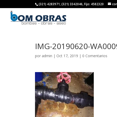
(321) 4283971, (321) 3342046, Fijo: 4582320
co
IMG-20190620-WA000
por
admin
|
Oct 17, 2019
|
0 Comentarios