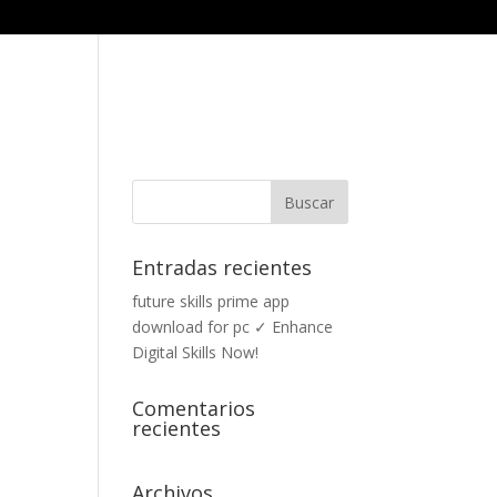
ES SOMOS
SERVICIOS
PROYECTOS
CONTACTO
Entradas recientes
future skills prime app
download for pc ✓ Enhance
Digital Skills Now!
Comentarios
recientes
Archivos