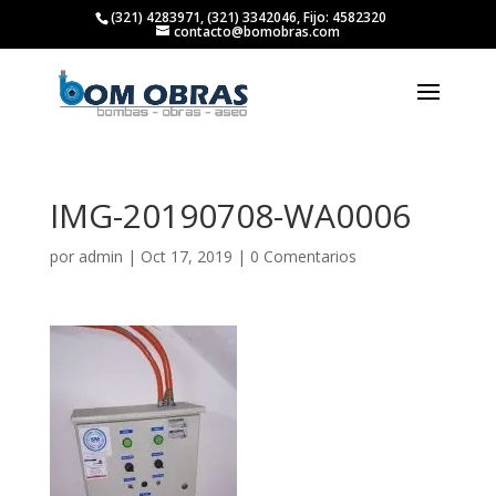
(321) 4283971, (321) 3342046, Fijo: 4582320
contacto@bomobras.com
IMG-20190708-WA0006
por
admin
|
Oct 17, 2019
|
0 Comentarios